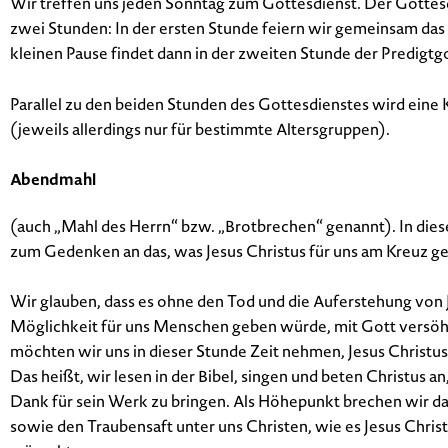
Wir treffen uns jeden Sonntag zum Gottesdienst. Der Gottesd
zwei Stunden: In der ersten Stunde feiern wir gemeinsam da
kleinen Pause findet dann in der zweiten Stunde der Predigtgo
Parallel zu den beiden Stunden des Gottesdienstes wird ein
(jeweils allerdings nur für bestimmte Altersgruppen).
Abendmahl
(auch „Mahl des Herrn“ bzw. „Brotbrechen“ genannt). In diese
zum Gedenken an das, was Jesus Christus für uns am Kreuz ge
Wir glauben, dass es ohne den Tod und die Auferstehung von 
Möglichkeit für uns Menschen geben würde, mit Gott versö
möchten wir uns in dieser Stunde Zeit nehmen, Jesus Christus
Das heißt, wir lesen in der Bibel, singen und beten Christus a
Dank für sein Werk zu bringen. Als Höhepunkt brechen wir das
sowie den Traubensaft unter uns Christen, wie es Jesus Christ