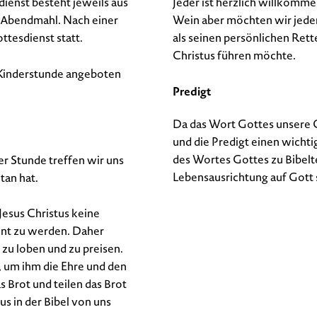
ienst besteht jeweils aus
Jeder ist herzlich willkomm
s Abendmahl. Nach einer
Wein aber möchten wir jeden
ttesdienst statt.
als seinen persönlichen Ret
Christus führen möchte.
e Kinderstunde angeboten
Predigt
Da das Wort Gottes unsere G
und die Predigt einen wichti
des Wortes Gottes zu Bibelt
r Stunde treffen wir uns
Lebensausrichtung auf Gott s
tan hat.
Jesus Christus keine
hnt zu werden. Daher
 zu loben und zu preisen.
n, um ihm die Ehre und den
 Brot und teilen das Brot
us in der Bibel von uns