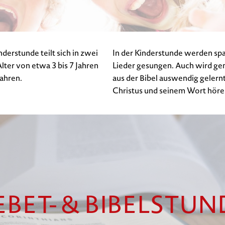
derstunde teilt sich in zwei
In der Kinderstunde werden sp
lter von etwa 3 bis 7 Jahren
Lieder gesungen. Auch wird gem
Jahren.
aus der Bibel auswendig gelernt.
Christus und seinem Wort höre
EBET- & BIBELSTUN