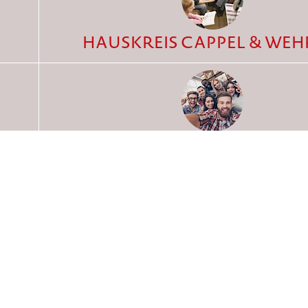
HAUSKREIS CAPPEL & WE
JUNGE ERWACHSENE
TEENS
EINDE
ÜBER UNS
KONTAKT
IMPR